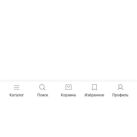
Каталог
Поиск
Корзина
Избранное
Профиль
Как готовить
В чашке
В воронке