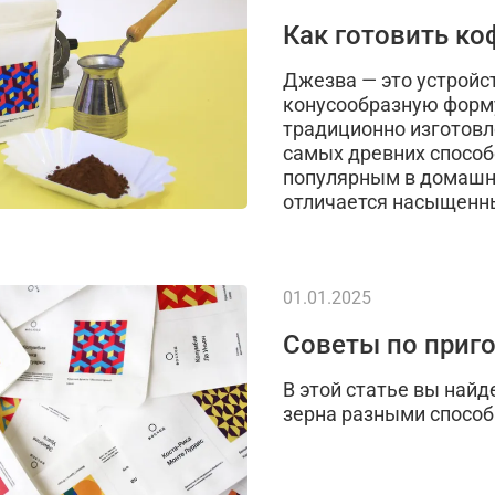
Как готовить ко
Джезва — это устройс
конусообразную форму
традиционно изготовл
самых древних способ
популярным в домашни
отличается насыщенн
01.01.2025
Советы по приг
В этой статье вы най
зерна разными способ