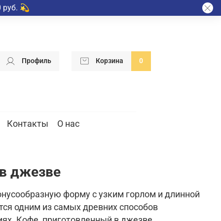
 руб. 💫
Профиль
Корзина
0
Контакты
О нас
 в джезве
онусообразную форму с узким горлом и длинной
тся одним из самых древних способов
ях. Кофе, приготовленный в джезве,