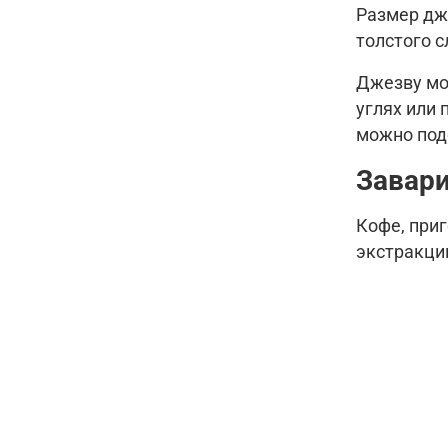
Размер дж
толстого с
Джезву мо
углях или 
можно под
Завари
Кофе, при
экстракци