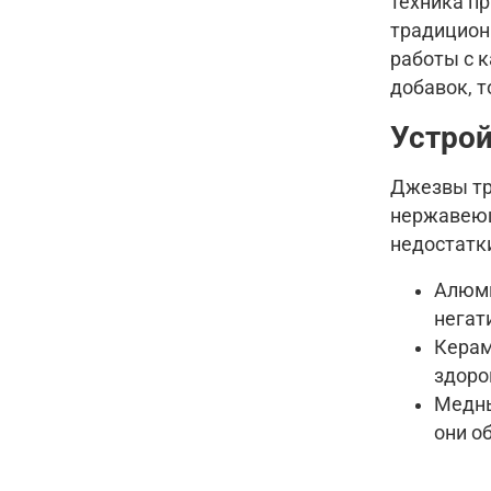
техника пр
традицион
работы с 
добавок, т
Устрой
Джезвы тр
нержавеющ
недостатк
Алюм
негат
Керам
здоро
Медн
они о