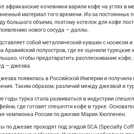
ке африканские кочевники варили кофе на углях в м
аненный материал того времени. Из-за постоянных 
ду большого объема, поэтому котелок для кофе пост
 появлению нового сосуда — даллы.
ставляет собой металлический кувшин с носиком и д
на Аравийский полуостров, где ее оценили турецкие
лышко, чтобы предотвратить расплескивание кофе, и
уд — джезва.
джезва появилась в Российской Империи и получила н
ения. Таким образом, различий между джезвой и тур
е годы турка стала развиваться в индустрии спешел
ейни, где готовят спешелти кофе в турке. Основате
ая чемпионка России по джезве Мария Хюппенен.
 по джезве проходят под эгидой SCA (Specialty Coffe