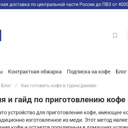
ная доставка по центральной части России до ПВЗ от 4000
ы
Контрактная обжарка
Подписка на кофе
Блог
Блог
Как готовить кофе в турке/джезве
я и гайд по приготовлению кофе
это устройство для приготовления кофе, имеющее к
адиционно изготовленное из меди. Этот метод являе
ения кофе и остается популярным в домашних услови