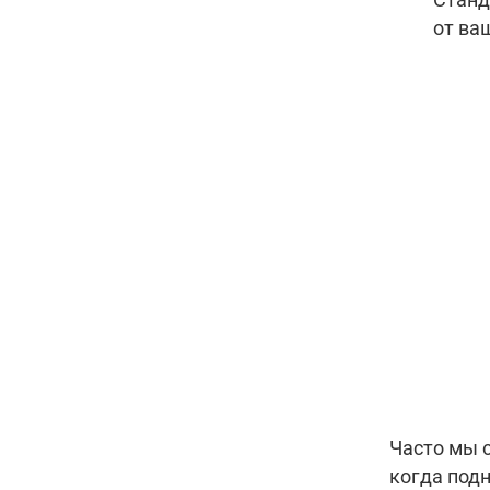
от ва
Часто мы с
когда под