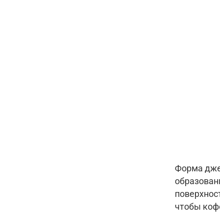
Форма дже
образовани
поверхнос
чтобы коф