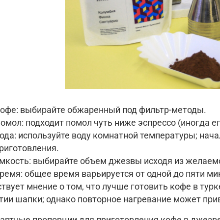
офе
: выбирайте обжаренный под фильтр-методы.
омол
: подходит помол чуть ниже эспрессо (иногда е
ода
: используйте воду комнатной температуры; нач
риготовления.
мкость
: выбирайте объем джезвы исходя из желаем
ремя
: общее время варьируется от одной до пяти ми
твует мнение о том, что лучше готовить кофе в турк
тии шапки; однако повторное нагревание может прив
артные пропорции для приготовления кофе в джезве 