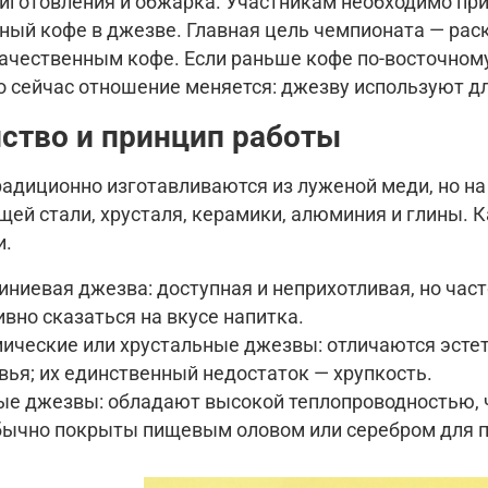
иготовления и обжарка. Участникам необходимо приг
ный кофе в джезве. Главная цель чемпионата — рас
качественным кофе. Если раньше кофе по-восточном
о сейчас отношение меняется: джезву используют д
ство и принцип работы
адиционно изготавливаются из луженой меди, но на
ей стали, хрусталя, керамики, алюминия и глины. 
и.
иниевая джезва
: доступная и неприхотливая, но ча
ивно сказаться на вкусе напитка.
ические или хрустальные джезвы
: отличаются эст
вья; их единственный недостаток — хрупкость.
ые джезвы
: обладают высокой теплопроводностью, 
бычно покрыты пищевым оловом или серебром для 