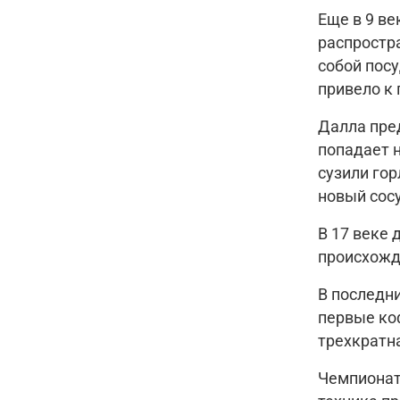
Еще в 9 ве
распростр
собой посу
привело к
Далла пред
попадает 
сузили гор
новый сос
В 17 веке 
происхожд
В последни
первые коф
трехкратн
Чемпионаты