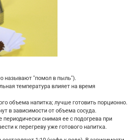
го называют "помол в пыль").
альная температура влияет на время
ого объема напитка; лучше готовить порционно.
нут в зависимости от объема сосуда.
е периодически снимая ее с подогрева при
ести к перегреву уже готового напитка.
составляют 1:10 (кофе к воде). В зависимости