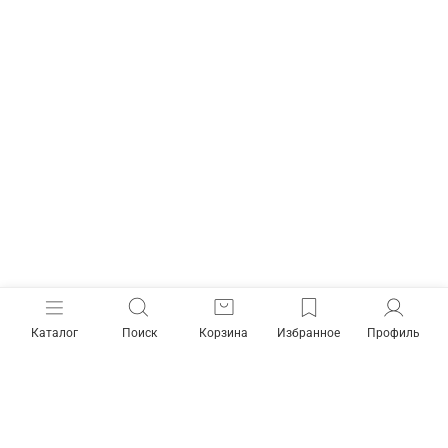
Каталог
Поиск
Корзина
Избранное
Профиль
Как готовить
В чашке
В воронке