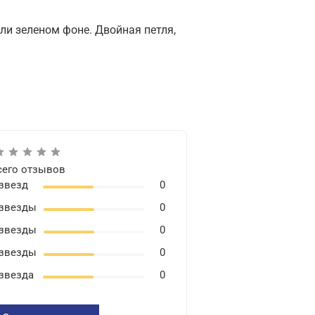
ли зеленом фоне. Двойная петля,
сего отзывов
 звезд
0
 звезды
0
 звезды
0
 звезды
0
 звезда
0