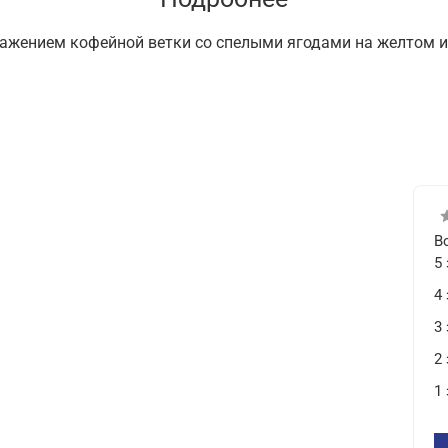
ажением кофейной ветки со спелыми ягодами на желтом и
В
5
4
3
2
1